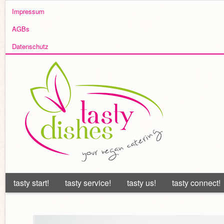
Impressum
AGBs
Datenschutz
tasty start!
tasty service!
tasty us!
tasty connect!